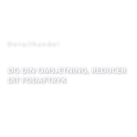
Detailhandel
ØG DIN OMSÆTNING, REDUCER
DIT FODAFTRYK