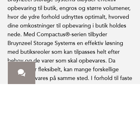
opbevaring til butik, engros og større volumener,
hvor de ydre forhold udnyttes optimalt, hvorved
dine omkostninger til opbevaring i butik holdes
nede. Med Compactus®-serien tilbyder
Bruynzeel Storage Systems en effektiv løsning
med butiksreoler som kan tilpasses helt efter
behov og de varer som skal opbevares. Da
systemet er fleksibelt, kan mange forskellige
varer opbevares på samme sted. I forhold til faste
butiksreoler fordobles lagerkapaciteten, og der
er plads til flere hyldemeter på samme areal. Efter
Cookie
samme princip bibeholder du din
opbevaringskapacitet, hvis du i stedet for skal gå
Vi vil gerne bruge cookies, og vi beder om din
tilladelse til at placere dem.
fra et større til mindre areal.
De nødvendige er altid aktive; når du klikker på