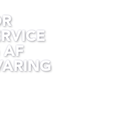
OR
ERVICE
 AF
VARING