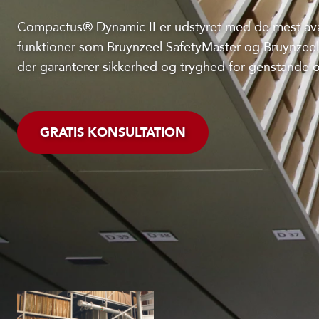
Compactus® Dynamic II er udstyret med de mest a
funktioner som Bruynzeel SafetyMaster og Bruynzeel
der garanterer sikkerhed og tryghed for genstande 
GRATIS KONSULTATION
MAKSIMER KAPACITET