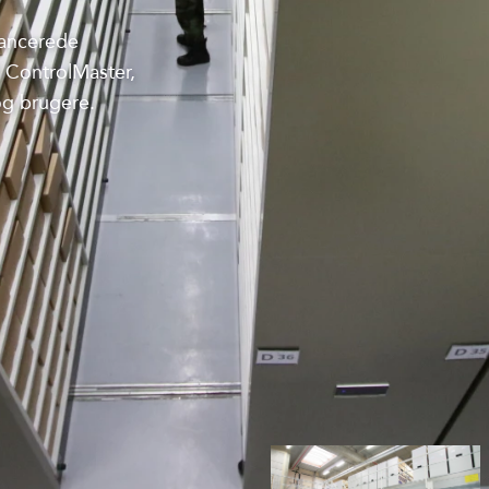
vancerede
 ControlMaster,
og brugere.
EN