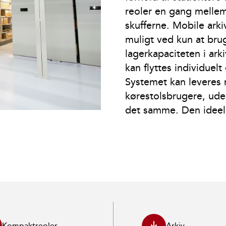
reoler en gang mellem 
skufferne. Mobile ark
muligt ved kun at bru
lagerkapaciteten i ark
kan flyttes individuel
Systemet kan leveres 
kørestolsbrugere, ude
det samme. Den ideelle
Kompaktreoler
Arkiv