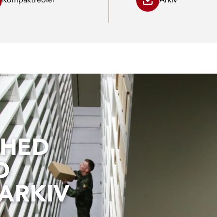
RHED
D
ARKIV